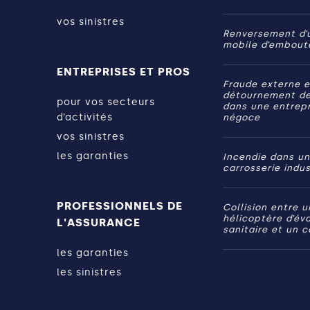
vos sinistres
Renversement d’
mobile d’emboute
ENTREPRISES ET PROS
Fraude externe e
détournement de
pour vos secteurs
dans une entrepr
d’activités
négoce
vos sinistres
les garanties
Incendie dans un
carrosserie indus
PROFESSIONNELS DE
Collision entre u
hélicoptère d’év
L'ASSURANCE
sanitaire et un 
les garanties
les sinistres