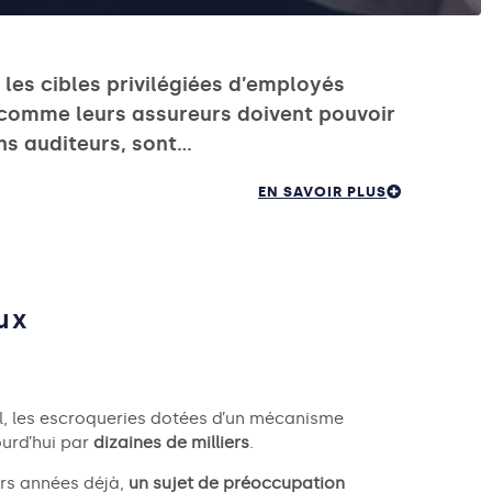
t les cibles privilégiées d’employés
s comme leurs assureurs doivent pouvoir
ns auditeurs, sont…
EN SAVOIR PLUS
ux
al, les escroqueries dotées d’un mécanisme
urd’hui par
dizaines de milliers
.
rs années déjà,
un sujet de préoccupation