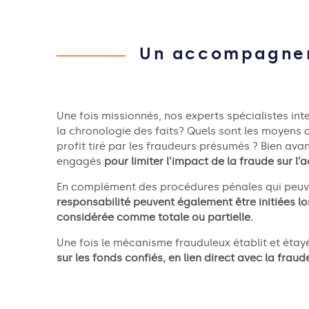
Un accompagnem
Une fois missionné
s
, nos experts spécialistes in
la chronologie des
faits?
Quels sont les moyens d
profit tiré par les fraudeurs présumés ? Bien avan
engagés
pour limiter l’impact de la fraude sur l’a
E
n complément
d
es
procédures pénales qui peuve
responsabilité peuvent également être initiées lor
considérée comme totale ou partielle.
Une fois le mécanisme
frauduleux établit
et
étay
sur les fonds confiés, en lien direct avec la fraud