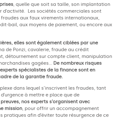
prises
, quelle que soit sa taille, son implantation
 d’activité. Les sociétés commerciales sont
 fraudes aux faux virements internationaux,
édit-bail, aux moyens de paiement, ou encore aux
cières, elles sont également ciblées par une
a de Ponzi, cavalerie, fraude au crédit
t, détournement sur compte client, manipulation
 marchandises gagées…
De nombreux risques
experts spécialistes de la finance sont en
cadre de la garantie fraude.
lexe dans lequel s’inscrivent
les fraude
s
, tant
d’ur
g
e
nce à mettre e place que de
 preuves, nos experts
s’organisent avec
ne mission
, pour offrir un accompagnement
s pratiques afin d’éviter toute résurgence de ce