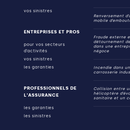
vos sinistres
Renversement d’
mobile d’emboute
ENTREPRISES ET PROS
Fraude externe e
détournement de
pour vos secteurs
dans une entrepr
d’activités
négoce
vos sinistres
les garanties
Incendie dans un
carrosserie indus
PROFESSIONNELS DE
Collision entre u
hélicoptère d’év
L'ASSURANCE
sanitaire et un 
les garanties
les sinistres