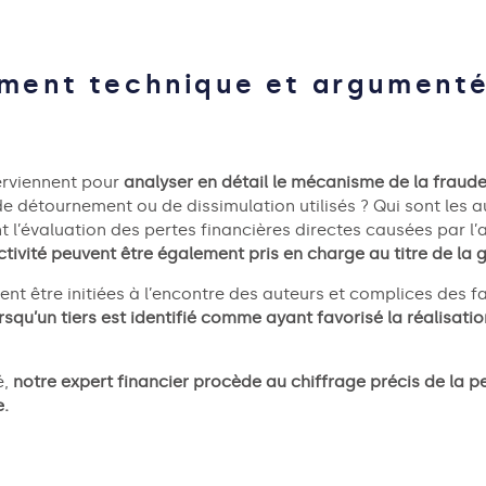
ent technique et argument
terviennent pour
analyser en détail le mécanisme de la fraude
e détournement ou de dissimulation utilisés ? Qui sont les au
t l’évaluation des pertes financières directes causées par l’
ctivité
peuvent être également pris en charge au titre de la
nt être initiées
à
l’encontre des
auteurs et complices des fa
squ’un tiers est identifié comme ayant favorisé la réalisatio
é,
notre expert financier procède au chiffrage précis de la per
e.