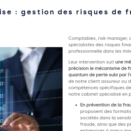
ise : gestion des risques de 
Comptables,
risk
-manager, a
spécialistes
des
risques fina
professionnelle dans les mili
Leur intervention suit
une mé
précision
le mécanisme de fra
quantum de perte subi par l’
de notre client assureur
ou d
compétences spécifiques des
notre cabinet spécialisé en 
En prévention de la fra
proposent
des
formati
sociétés dans la sensib
fraude
,
ainsi que des p
entreprises
à
mieux mait