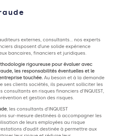
fraude
uditeurs externes, consultants… nos experts
ncier
s
disposent d’une solide expérience
eux bancaires, financiers et juridiques.
thodologie rigoureuse pour évaluer avec
ude, les responsabilités éventuelles et le
entreprise touchée
.
Au besoin et à la demande
e ses clients sociétés
, ils peuvent solliciter les
 consultants en risques financiers d’INQUEST,
prévention et gestion des risques.
ude
, les consultants d’INQUEST
on
s
sur-mesure
destinées à accompagner les
ilisation de leurs employées au risque
restations d’audit
destinée
à permettre aux
riser leur risque et réduire leur