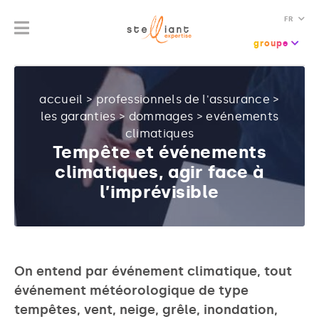
FR
groupe
accueil
>
professionnels de l'assurance
>
les garanties
>
dommages
>
evénements
climatiques
Tempête et événements
climatiques, agir face à
l’imprévisible
On entend par événement climatique, tout
événement météorologique de type
tempêtes, vent, neige, grêle, inondation,