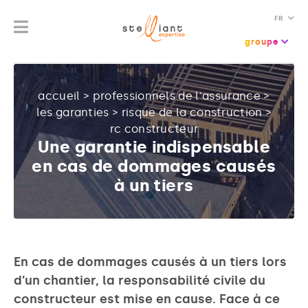
FR
groupe
accueil
>
professionnels de l'assurance
>
les garanties
>
risque de la construction
>
rc constructeur
Une garantie indispensable
en cas de dommages causés
à un tiers
En cas de dommages causés à un tiers lors
d’un chantier, la responsabilité civile du
constructeur est mise en cause. Face à ce