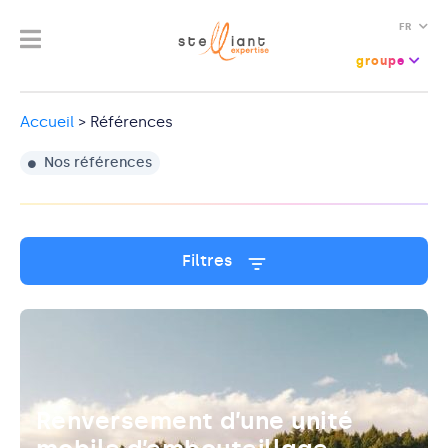
FR
groupe
Accueil
>
Références
Nos références
Filtres
Renversement d’une unité