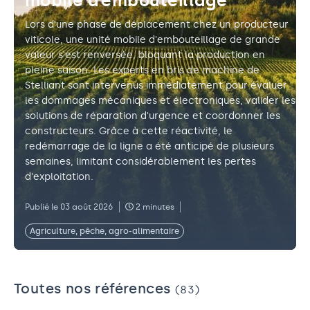
mobile d’embouteillage
Lors d'une phase de déplacement chez un producteur
viticole, une unité mobile d'embouteillage de grande
valeur s'est renversée, bloquant la production en
pleine saison. Les experts en bris de machine de
Stelliant sont intervenus immédiatement pour évaluer
les dommages mécaniques et électroniques, valider les
solutions de réparation d'urgence et coordonner les
constructeurs. Grâce à cette réactivité, le
redémarrage de la ligne a été anticipé de plusieurs
semaines, limitant considérablement les pertes
d'exploitation.
Publié le 03 août 2026
2 minutes
Agriculture, pêche, agro-alimentaire
Toutes nos références
(83)